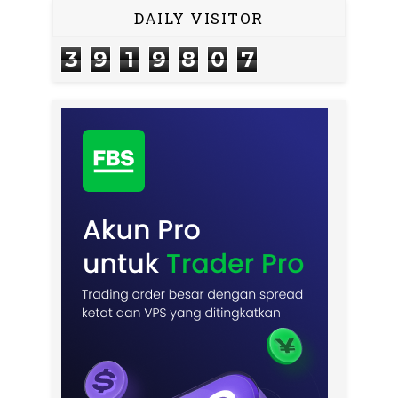
DAILY VISITOR
3
9
1
9
8
0
7