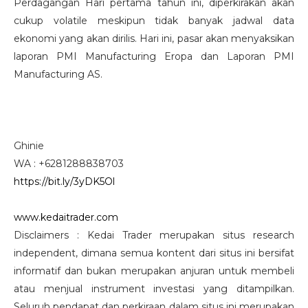
Perdagangan Hari pertama tahun ini, diperkirakan akan
cukup volatile meskipun tidak banyak jadwal data
ekonomi yang akan dirilis. Hari ini, pasar akan menyaksikan
laporan PMI Manufacturing Eropa dan Laporan PMI
Manufacturing AS.
Ghinie
WA : +6281288838703
https://bit.ly/3yDK5Ol
www.kedaitrader.com
Disclaimers : Kedai Trader merupakan situs research
independent, dimana semua kontent dari situs ini bersifat
informatif dan bukan merupakan anjuran untuk membeli
atau menjual instrument investasi yang ditampilkan.
Seluruh pendapat dan perkiraan dalam situs ini merupakan