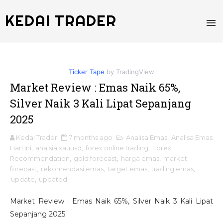
KEDAI TRADER
Ticker Tape
by TradingView
Market Review : Emas Naik 65%,
Silver Naik 3 Kali Lipat Sepanjang
2025
Kedai Trader
7 months ago
Analisa Emas
,
Analisa Emas
Hari Ini
,
analsia xauusd
,
forex online trading
,
Forex
Recommendation
,
gold forecast
,
harga emas
,
market
forecast
,
rekomendasi emas
,
target emas
,
trading emas
,
update
,
updated
Market Review : Emas Naik 65%, Silver Naik 3 Kali Lipat
Sepanjang 2025