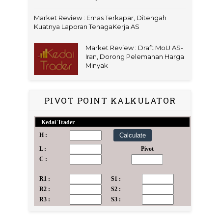
Market Review : Emas Terkapar, Ditengah
Kuatnya Laporan TenagaKerja AS
Market Review : Draft MoU AS-
Iran, Dorong Pelemahan Harga
Minyak
PIVOT POINT KALKULATOR
Kedai Trader
kk
H :
L :
Pivot
C :
R1 :
S1 :
R2 :
S2 :
R3 :
S3 :