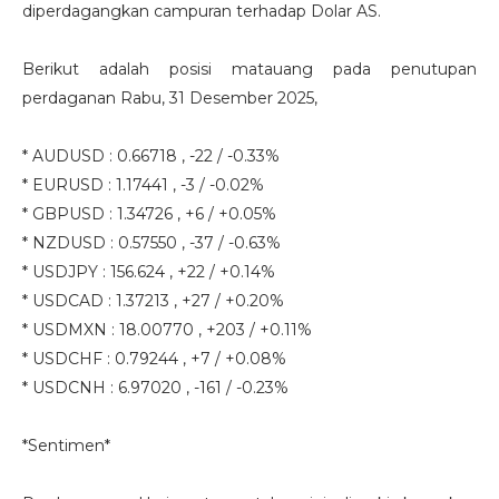
diperdagangkan campuran terhadap Dolar AS.
Berikut adalah posisi matauang pada penutupan
perdaganan Rabu, 31 Desember 2025,
* AUDUSD : 0.66718 , -22 / -0.33%
* EURUSD : 1.17441 , -3 / -0.02%
* GBPUSD : 1.34726 , +6 / +0.05%
* NZDUSD : 0.57550 , -37 / -0.63%
* USDJPY : 156.624 , +22 / +0.14%
* USDCAD : 1.37213 , +27 / +0.20%
* USDMXN : 18.00770 , +203 / +0.11%
* USDCHF : 0.79244 , +7 / +0.08%
* USDCNH : 6.97020 , -161 / -0.23%
*Sentimen*