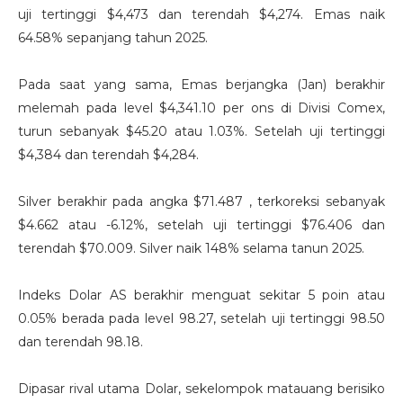
uji tertinggi $4,473 dan terendah $4,274. Emas naik
64.58% sepanjang tahun 2025.
Pada saat yang sama, Emas berjangka (Jan) berakhir
melemah pada level $4,341.10 per ons di Divisi Comex,
turun sebanyak $45.20 atau 1.03%. Setelah uji tertinggi
$4,384 dan terendah $4,284.
Silver berakhir pada angka $71.487 , terkoreksi sebanyak
$4.662 atau -6.12%, setelah uji tertinggi $76.406 dan
terendah $70.009. Silver naik 148% selama tanun 2025.
Indeks Dolar AS berakhir menguat sekitar 5 poin atau
0.05% berada pada level 98.27, setelah uji tertinggi 98.50
dan terendah 98.18.
Dipasar rival utama Dolar, sekelompok matauang berisiko